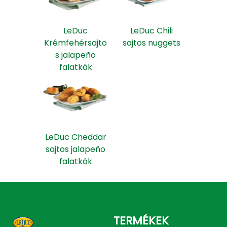
LeDuc
LeDuc Chili
Krémfehérsajto
sajtos nuggets
s jalapeño
falatkák
LeDuc Cheddar
sajtos jalapeño
falatkák
TERMÉKEK