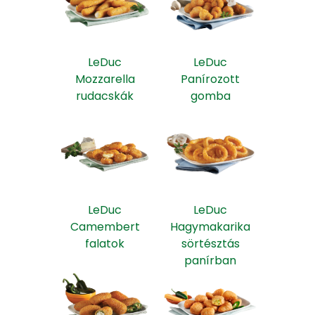
LeDuc
LeDuc
Mozzarella
Panírozott
rudacskák
gomba
LeDuc
LeDuc
Camembert
Hagymakarika
falatok
sörtésztás
panírban