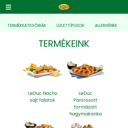
TERMÉK
KATEGÓRIÁK
ÜZLETTÍPUSOK
ALLERGÉNEK
TERMÉKEINK
LeDuc Nacho
LeDuc
sajt falatok
Panírozott
formázott
hagymakarika